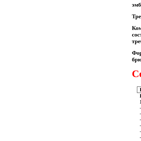
эмб
Тре
Ком
сос
тре
Фор
брю
С