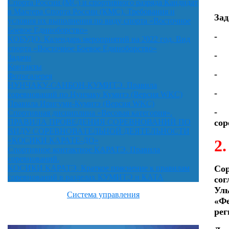
Спорта России (МС) и спортивного разряда Кандидат
в Мастера Спорта России (КМС). Требования и
Зад
условия их выполнения по виду спорта «Восточное
Боевое Единоборство»
- в
КОБУДО. Календарь мероприятий на 2022 год. Вид
спорта «Восточное Боевое Единоборство»
- п
Задачи
Контакты
- п
Фотогалерея
НУНЧАКУ-САНБОН-КУМИТЭ. Правила
- у
соревнований по Нунчаку Кумитэ (Версия WKC)
Правила Иригуми-Кумитэ (Версия WKC)
- о
Спортивная дисциплина «Весовая категория».
сор
ПРАВИЛА ПРОВЕДЕНИЯ СОРЕВНОВАНИЙ ПО
ВИДУ СОРЕВНОВАТЕЛЬНОЙ ДЕЯТЕЛЬНОСТИ
«КОСИКИ КАРАТЕ-ДО»
2
Спортивное контактное КАРАТЭ. Правила
соревнований.
Сор
КОСИКИ КАРАТЭ. Краткое пояснение к правилам
соревнований в разделах КУМИТЭ и КАТА
сог
Уль
Система управления
«Фе
рег