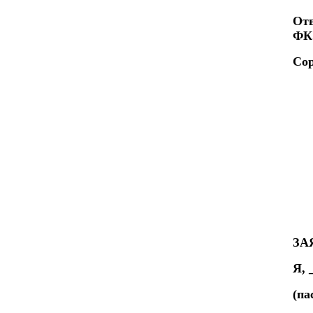
Отв
ФК
Сор
ЗА
Я, 
(па