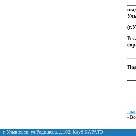
___
выд
Уль
(г.
В с
сор
___
П
___
Гла
- В
г. Ульяновск, ул.Радищева, д.102. Клуб КАРАТЭ