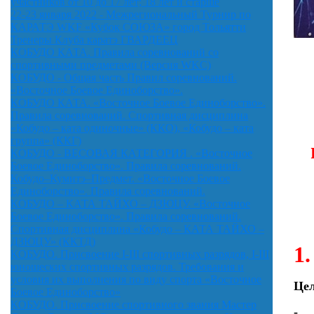
участников от 10 до 17 лет; 18 лет и старше
22-23 января 2022 - Межрегиональный Турнир по
КАРАТЭ WKF «Кубок СОЮЗА» город Тольятти
Тренеры Клуба каратэ ГВАРДЕЕЦ
КОБУДО КАТА. Правила соревнований со
спортивными предметами (Версия WKC)
КОБУДО - Общая часть Правил соревнований.
«Восточное Боевое Единоборство».
КОБУДО КАТА. «Восточное Боевое Единоборство».
Правила соревнований. Спортивная дисциплина
«Кобудо – ката одиночные» (ККО), «Кобудо – ката
группа» (ККГ)
КОБУДО - ВЕСОВАЯ КАТЕГОРИЯ . «Восточное
Боевое Единоборство». Правила соревнований.
Кобудо–Кумитэ–Предмет. «Восточное Боевое
Единоборство». Правила соревнований.
КОБУДО – КАТА ТАЙХО – ДЗЮЦУ. «Восточное
Боевое Единоборство». Правила соревнований.
Спортивная дисциплина «Кобудо – КАТА ТАЙХО –
ДЗЮЦУ» (ККТД)
1
КОБУДО. Присвоение I-III спортивных разрядов, I-III
юношеских спортивных разрядов. Требования и
условия их выполнения по виду спорта «Восточное
Цел
Боевое Единоборство»
КОБУДО. Присвоение спортивного звания Мастер
- п