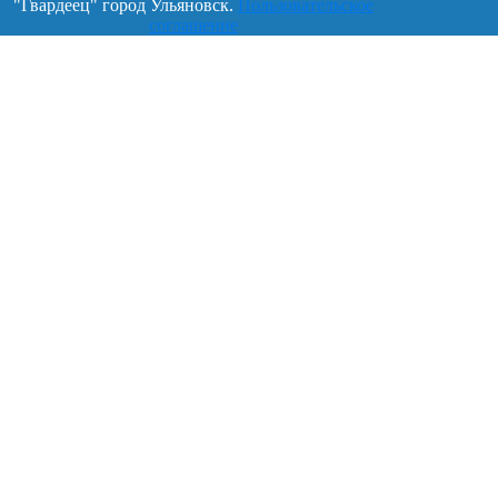
"Гвардеец" город Ульяновск.
Пользовательское
соглашение