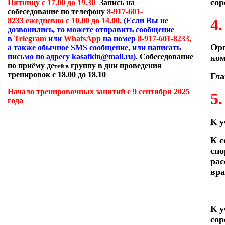
сор
Пятницу с 17.00 до 19.30
Запись на
собеседование по телефону
8-917-601-
4
8233 ежедневно с 10.00 до 14.00.
(Если Вы не
дозвонились, то можете отправить сообщение
в
Telegram
или
WhatsApp
на номер
8-917-601-8233,
Орг
а также обычное
SMS
сообщение, или написать
письмо по адресу
kasatkin
@
mail
.
ru
)
. Собеседование
ко­
по приёму де
группу в дни проведения
тей в
тренировок с 18.00 до 18.10
Гла
Начало тренировочных занятий с 9 сентября 2025
5
года
К у
К с
спо
рас
вра
К у
сор