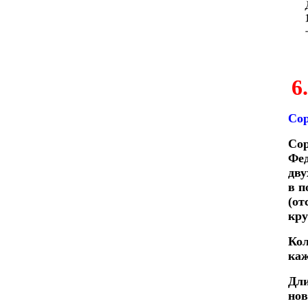
6
Сор
Сор
Фед
дву
в п
(от
кру
Кол
ка­
Дли
нов