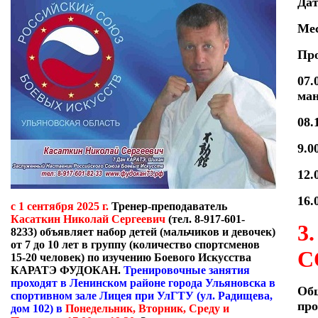
Дат
Мес
Про
07.
ман
08.
9.0
12.
16.
с 1 сентября 2025 г.
Тренер-преподаватель
Касаткин Николай Сергеевич
(тел. 8-917-601-
3
8233)
объявляет набор детей (мальчиков и девочек)
от 7 до 10 лет в группу (количество спортсменов
С
15-20 человек) по изучению Боевого Искусства
КАРАТЭ ФУДОКАН.
Тренировочные занятия
проходят в Ленинском районе города Ульяновска в
Общ
спортивном зале Лицея при УлГТУ (ул. Радищева,
про
дом 102) в
Понедельник, Вторник, Среду и