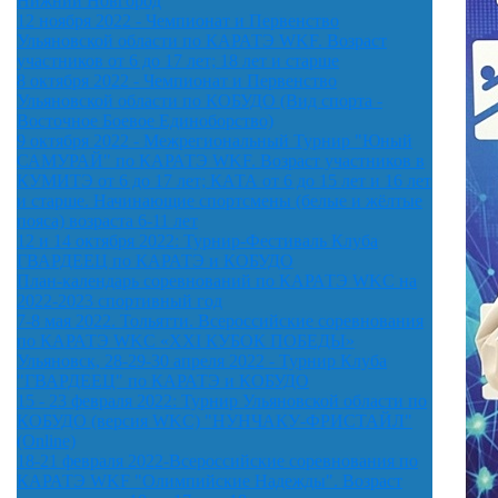
Нижний Новгород
12 ноября 2022 - Чемпионат и Первенство
Ульяновской области по КАРАТЭ WKF. Возраст
участников от 6 до 17 лет; 18 лет и старше
8 октября 2022 - Чемпионат и Первенство
Ульяновской области по КОБУДО (Вид спорта -
Восточное Боевое Единоборство)
9 октября 2022 - Межрегиональный Турнир "Юный
САМУРАЙ" по КАРАТЭ WKF. Возраст участников в
КУМИТЭ от 6 до 17 лет; КАТА от 6 до 15 лет и 16 лет
и старше. Начинающие спортсмены (белые и жёлтые
пояса) возраста 6-11 лет
12 и 14 октября 2022: Турнир-Фестиваль Клуба
ГВАРДЕЕЦ по КАРАТЭ и КОБУДО
План-календарь соревнований по КАРАТЭ WKC на
2022-2023 спортивный год
7-8 мая 2022. Тольятти. Всероссийские соревнования
по КАРАТЭ WKC «XXI КУБОК ПОБЕДЫ»
Ульяновск, 28-29-30 апреля 2022 - Турнир Клуба
"ГВАРДЕЕЦ" по КАРАТЭ и КОБУДО
15 - 23 февраля 2022: Турнир Ульяновской области по
КОБУДО (версия WKC) "НУНЧАКУ-ФРИСТАЙЛ"
(Online)
18-21 февраля 2022-Всероссийские соревнования по
КАРАТЭ WKF "Олимпийские Надежды". Возраст