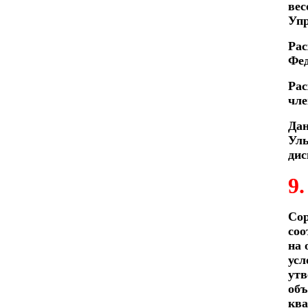
вес
Упр
Рас
Фе
Рас
чле
Дан
Уль
дис
9
Сор
соо
на 
усл
утв
объ
кв