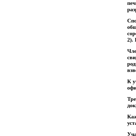
печ
раз
Спо
общ
сор
2).
Чле
сви
род
взв
К у
офи
Тре
док
Каж
уст
Уча