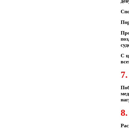
дев
Спо
Пор
Про
поз
суд
С ц
все
7
Поб
мед
наг
8
Рас