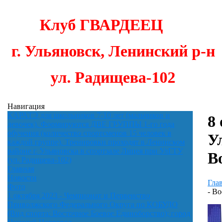
Клуб
ГВАРДЕЕЦ
г. Ульяновск,
Ленинский р-н
ул. Радищева-102
Навигация
КАРАТЭ для школьников 7-10 лет (мальчиков и
8
девочек). Формируются ДВЕ ГРУППЫ 1-го года
обучения (количество спортсменов 15 человек в
У
каждой группе). Тренировки проходят в Ленинском
районе г. Ульяновска в спортзале Лицея при УлГТУ
В
(ул. Радищева-102)
Главная
Новости
Гла
Фото
- В
1 октября 2023 - Чемпионат и Первенство
Приволжского Федерального Округа по КОБУДО
(Вид спорта: Восточное Боевое Единоборство); город